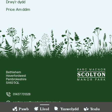
Drwy'r dydd
Price:
Am ddim
Bethlehem
Haverfordwest
Pembrokeshire
SA62 5QL
01437 731328
scolton.enq@pembrokeshire.gov.uk
Pawb
Lleol
Ymwelydd
Teulu