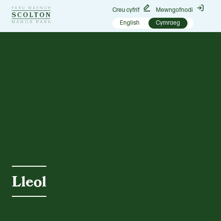
Maenordy
Creu cyfrif
Mewngofnodi
Scolton
English
Cymraeg
Lleol