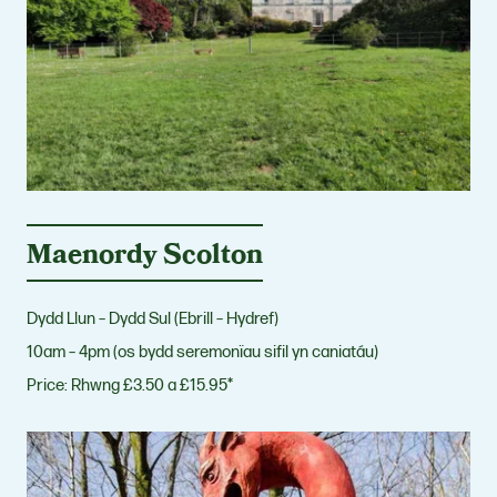
Maenordy Scolton
Dydd Llun – Dydd Sul (Ebrill – Hydref)
10am – 4pm (os bydd seremonïau sifil yn caniatáu)
Price:
Rhwng £3.50 a £15.95*